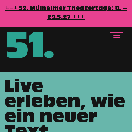
+++ 52. Mülheimer Theatertage: 8. –
29.5.27 +++
51
.
Toggle
navigat
Live
Direkt
zum
erleben, wie
Inhalt
ein neuer