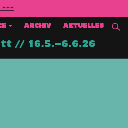
7 +++
CE
ARCHIV
AKTUELLES
t // 16.5.–6.6.26