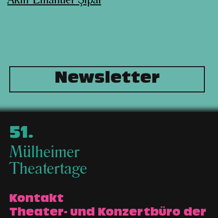
Akın Emanuel Şipal
Newsletter
51
.
Mülheimer
Theatertage
Kontakt
Theater- und Konzertbüro der