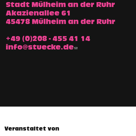
Stadt Mülheim an der Ruhr
Akazienallee 61
45478 Mülheim an der Ruhr
+49 (0)208 - 455 41 14
info@stuecke.de
Veranstaltet von