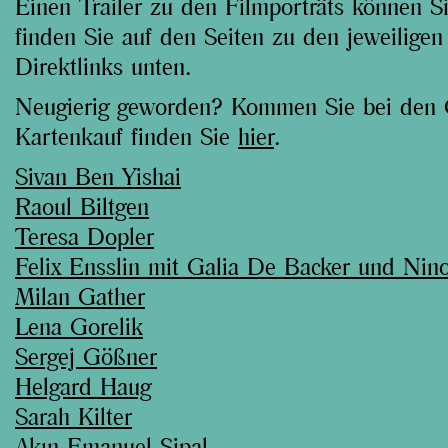
Einen Trailer zu den Filmporträts können S
finden Sie auf den Seiten zu den jeweilige
Direktlinks unten.
Neugierig geworden? Kommen Sie bei den Ga
Kartenkauf finden Sie
hier
.
Sivan Ben Yishai
Raoul Biltgen
Teresa Dopler
Felix Ensslin mit Galia De Backer und Nin
Milan Gather
Lena Gorelik
Sergej Gößner
Helgard Haug
Sarah Kilter