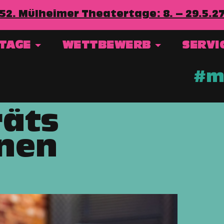
52. Mülheimer Theatertage: 8. – 29.5.2
RTAGE
WETTBEWERB
SERVI
#mt
räts
nnen