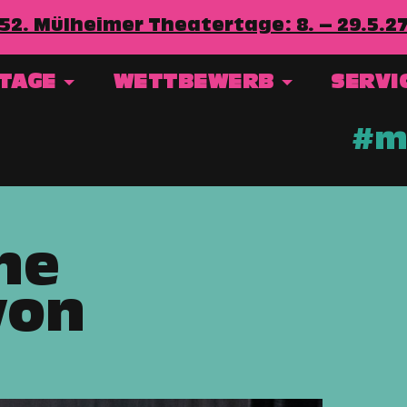
52. Mülheimer Theatertage: 8. – 29.5.2
RTAGE
WETTBEWERB
SERVI
#mt
he
von