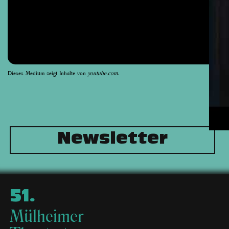
Dieses Medium zeigt Inhalte von
youtube.com
.
Newsletter
51
.
Mülheimer