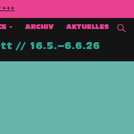
7 +++
CE
ARCHIV
AKTUELLES
t // 16.5.–6.6.26