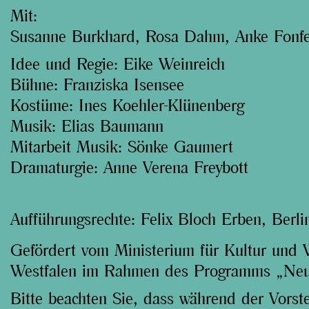
l
Mit:
e
Susanne Burkhard, Rosa Dahm, Anke Fonfe
n
Idee und Regie: Eike Weinreich
d
Bühne: Franziska Isensee
Kostüme: Ines Koehler-Klünenberg
e
Musik: Elias Baumann
n
Mitarbeit Musik: Sönke Gaumert
Dramaturgie: Anne Verena Freybott
Aufführungsrechte:
Felix Bloch Erben, Berli
Gefördert vom Ministerium für Kultur und 
Westfalen im Rahmen des Programms „Ne
Bitte beachten Sie, dass während der Vorste