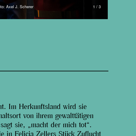
to: Axel J. Scherer
1 / 3
cht. Im Herkunftsland wird sie
haltsort von ihrem gewalttätigen
agt sie, „macht der mich tot“.
e in Felicia Zellers Stück Zuflucht