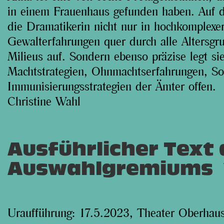
in einem Frauenhaus gefunden haben. Auf d
die Dramatikerin nicht nur in hochkomplexe
Gewalterfahrungen quer durch alle Altersgr
Milieus auf. Sondern ebenso präzise legt sie
Machtstrategien, Ohnmachtserfahrungen, Soz
Immunisierungsstrategien der Ämter offen.
Christine Wahl
A
Ausführlicher Text
u
Auswahlgremiums
s
b
Uraufführung:
17.5.2023, Theater Oberhau