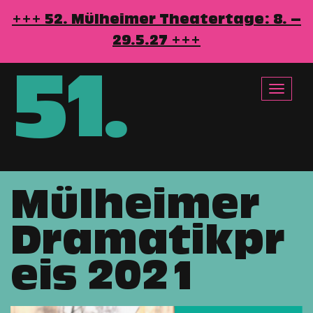
+++ 52. Mülheimer Theatertage: 8. –
29.5.27 +++
51
.
Toggle
navigat
Mülheimer
Direkt
zum
Dramatikpr
Inhalt
eis 2021