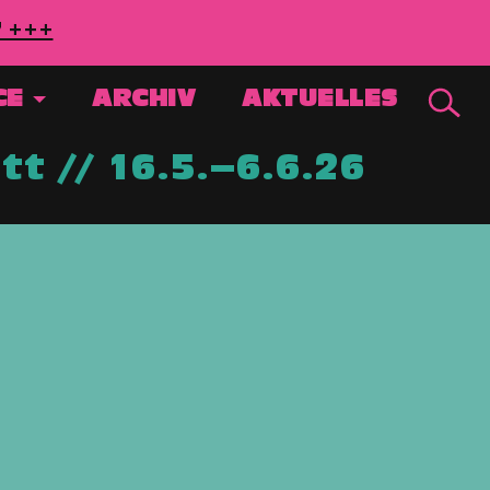
7 +++
CE
ARCHIV
AKTUELLES
t // 16.5.–6.6.26