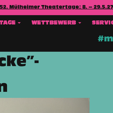
52. Mülheimer Theatertage: 8. – 29.5.2
RTAGE
WETTBEWERB
SERVI
#mt
cke”-
n