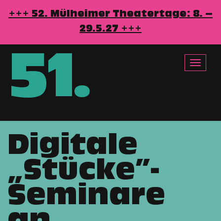
+++ 52. Mülheimer Theatertage: 8. –
29.5.27 +++
51
.
Toggle
navigat
Digitale
Direkt
zum
„Stücke”-
Inhalt
Seminare