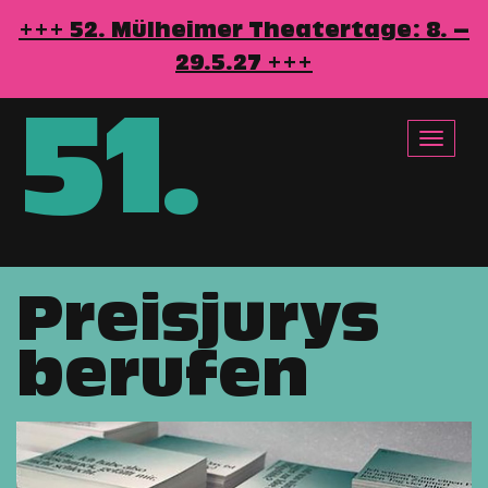
+++ 52. Mülheimer Theatertage: 8. –
29.5.27 +++
51
.
Toggle
navigat
Preisjurys
Direkt
zum
berufen
Inhalt