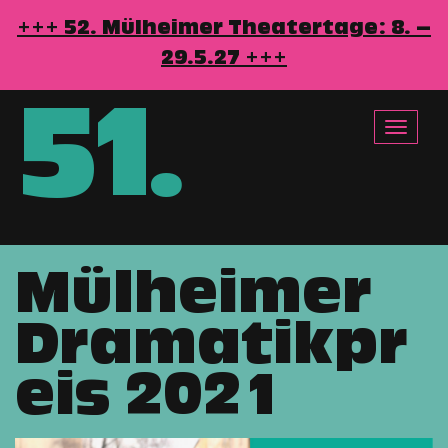
+++ 52. Mülheimer Theatertage: 8. –
29.5.27 +++
51
.
Toggle
navigat
Mülheimer
Direkt
zum
Dramatikpr
Inhalt
eis 2021