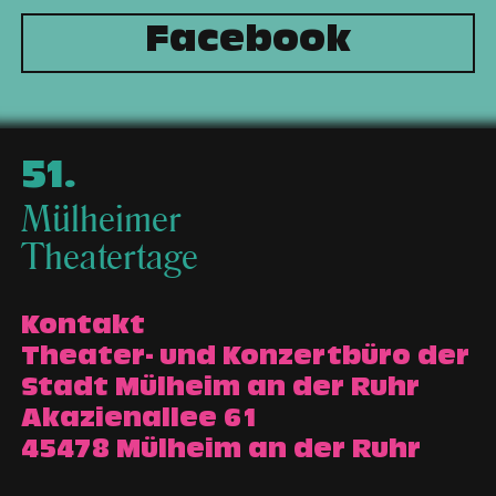
Facebook
51
.
Mülheimer
Theatertage
Kontakt
Theater- und Konzertbüro der
Stadt Mülheim an der Ruhr
Akazienallee 61
45478 Mülheim an der Ruhr