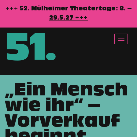
+++ 52. Mülheimer Theatertage: 8. –
29.5.27 +++
51
.
Toggle
navigat
„Ein Mensch
Direkt
zum
wie ihr“ –
Inhalt
Vorverkauf