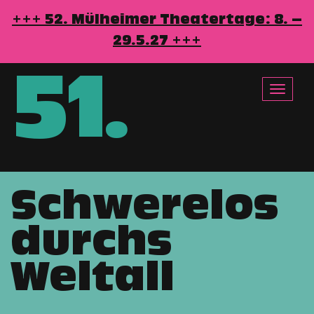
+++ 52. Mülheimer Theatertage: 8. –
29.5.27 +++
51
.
Toggle
navigat
Schwerelos
Direkt
zum
durchs
Inhalt
Weltall