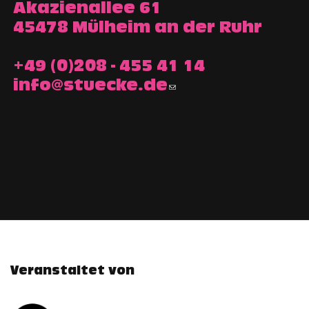
Akazienallee 61
45478 Mülheim an der Ruhr
+49 (0)208 - 455 41 14
info@stuecke.de
Veranstaltet von