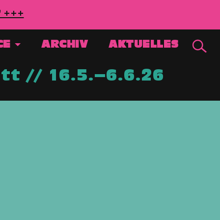
7 +++
CE
ARCHIV
AKTUELLES
t // 16.5.–6.6.26