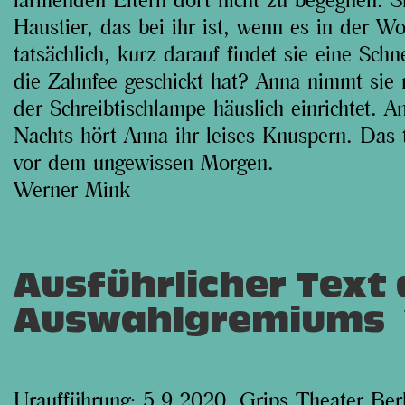
lärmenden Eltern dort nicht zu begegnen. Si
Haustier, das bei ihr ist, wenn es in der 
tatsächlich, kurz darauf findet sie eine Sch
die Zahnfee geschickt hat? Anna nimmt sie m
der Schreibtischlampe häuslich einrichtet. A
Nachts hört Anna ihr leises Knuspern. Das t
vor dem ungewissen Morgen.
Werner Mink
A
Ausführlicher Text
u
Auswahlgremiums
s
b
Uraufführung:
5.9.2020, Grips Theater Ber