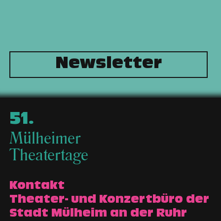
Newsletter
51
.
Mülheimer
Theatertage
Kontakt
Theater- und Konzertbüro der
Stadt Mülheim an der Ruhr