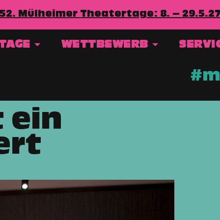
52. Mülheimer Theatertage: 8. – 29.5.2
RTAGE
WETTBEWERB
SERVI
#mt
 ein
ert