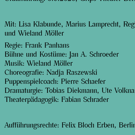
l
e
Mit: Lisa Klabunde, Marius Lamprecht, Regi
n
und Wieland Möller
d
Regie: Frank Panhans
e
Bühne und Kostüme: Jan A. Schroeder
Musik: Wieland Möller
n
Choreografie: Nadja Raszewski
Puppenspielcoach: Pierre Schaefer
Dramaturgie: Tobias Diekmann, Ute Volkna
Theaterpädagogik: Fabian Schrader
Aufführungsrechte:
Felix Bloch Erben, Berli