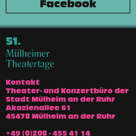
Facebook
51
.
Mülheimer
Theatertage
Kontakt
Theater- und Konzertbüro der
Stadt Mülheim an der Ruhr
Akazienallee 61
45478 Mülheim an der Ruhr
+49 (0)208 - 455 41 14