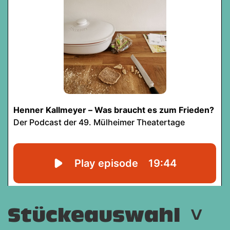
A
Stückeauswahl