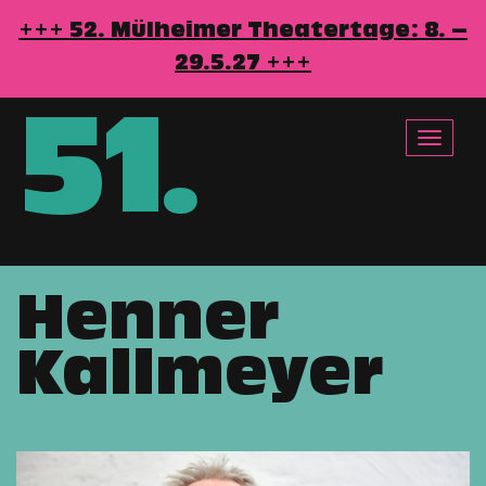
+++ 52. Mülheimer Theatertage: 8. –
29.5.27 +++
51
.
Toggle
navigat
Henner
Direkt
zum
Kallmeyer
Inhalt