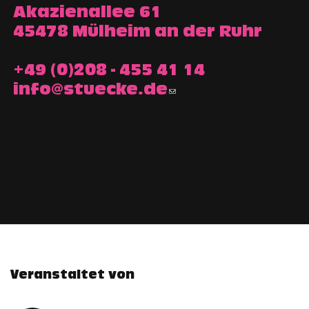
Akazienallee 61
45478 Mülheim an der Ruhr
+49 (0)208 - 455 41 14
info@stuecke.de
Veranstaltet von