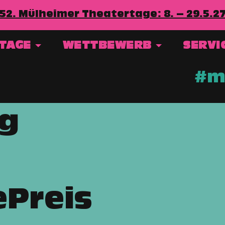
52. Mülheimer Theatertage: 8. – 29.5.2
RTAGE
WETTBEWERB
SERVI
#mt
ig
ePreis