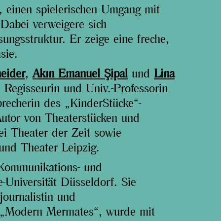
t, einen spielerischen Umgang mit
Dabei verweigere sich
ungsstruktur. Er zeige eine freche,
sie.
eider
,
Akın Emanuel Şipal
und
Lina
e Regisseurin und Univ.-Professorin
recherin des „KinderStücke“-
Autor von Theaterstücken und
ei Theater der Zeit sowie
und Theater Leipzig.
 Kommunikations- und
-Universität Düsseldorf. Sie
journalistin und
ck, „Modern Mermates“, wurde mit