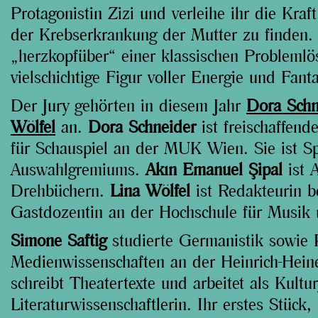
Protagonistin Zizi und verleihe ihr die Kraf
der Krebserkrankung der Mutter zu finden. 
„herzkopfüber“ einer klassischen Problemlös
vielschichtige Figur voller Energie und Fanta
Der Jury gehörten in diesem Jahr
Dora Schn
Wölfel
an.
Dora Schneider
ist freischaffend
für Schauspiel an der MUK Wien. Sie ist Sp
Auswahlgremiums.
Akın Emanuel Şipal
ist 
Drehbüchern.
Lina Wölfel
ist Redakteurin b
Gastdozentin an der Hochschule für Musik 
Simone Saftig
studierte Germanistik sowie
Medienwissenschaften an der Heinrich-Heine
schreibt Theatertexte und arbeitet als Kultur
Literaturwissenschaftlerin. Ihr erstes Stü