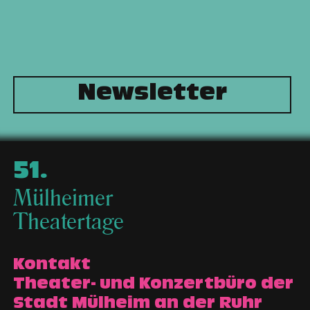
Newsletter
51
.
Mülheimer
Theatertage
Kontakt
Theater- und Konzertbüro der
Stadt Mülheim an der Ruhr