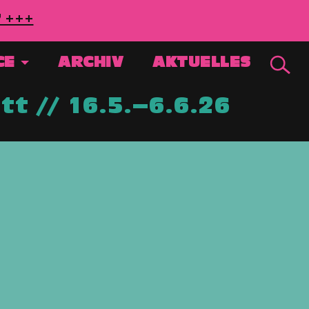
7 +++
CE
ARCHIV
AKTUELLES
t // 16.5.–6.6.26