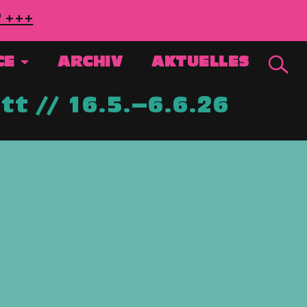
7 +++
CE
ARCHIV
AKTUELLES
t // 16.5.–6.6.26