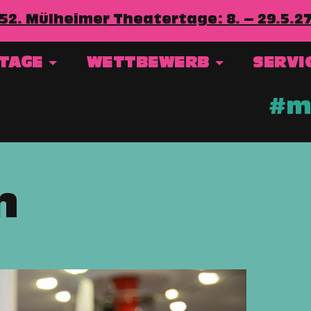
52. Mülheimer Theatertage: 8. – 29.5.2
RTAGE
WETTBEWERB
SERVI
#mt
n