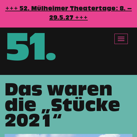
+++ 52. Mülheimer Theatertage: 8. –
29.5.27 +++
51
.
Toggle
navigat
Das waren
Direkt
zum
die „Stücke
Inhalt
2021“