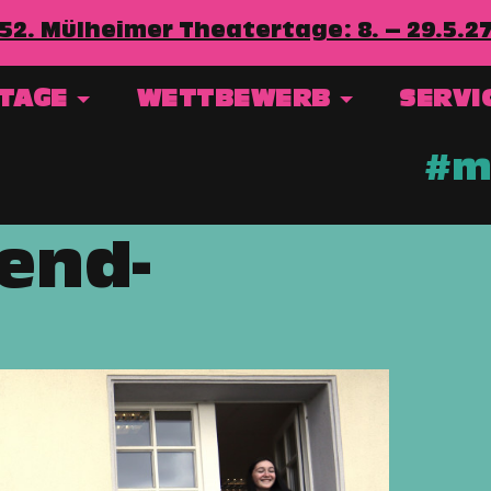
52. Mülheimer Theatertage: 8. – 29.5.2
RTAGE
WETTBEWERB
SERVI
#mt
gend-