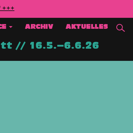
7 +++
CE
ARCHIV
AKTUELLES
t // 16.5.–6.6.26