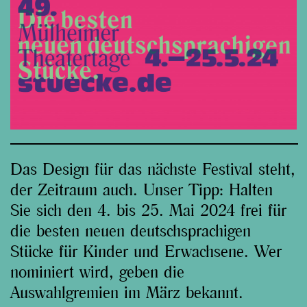
Das Design für das nächste Festival steht,
der Zeitraum auch. Unser Tipp: Halten
Sie sich den 4. bis 25. Mai 2024 frei für
die besten neuen deutschsprachigen
Stücke für Kinder und Erwachsene. Wer
nominiert wird, geben die
Auswahlgremien im März bekannt.