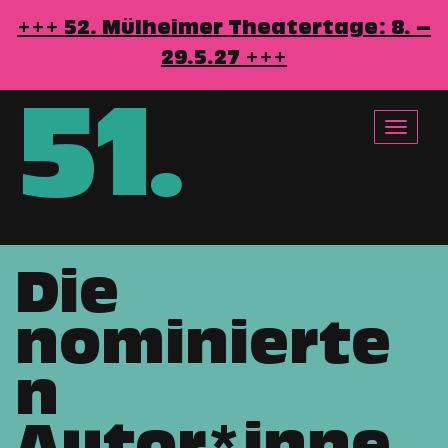
+++ 52. Mülheimer Theatertage: 8. –
29.5.27 +++
51
.
Toggle
navigat
Die
Direkt
zum
nominierte
Inhalt
n