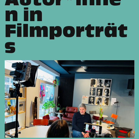
Autor*inne
n in
Filmporträt
s