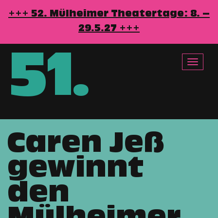
+++ 52. Mülheimer Theatertage: 8. –
29.5.27 +++
51
.
Toggle
navigat
Caren Jeß
Direkt
zum
gewinnt
Inhalt
den