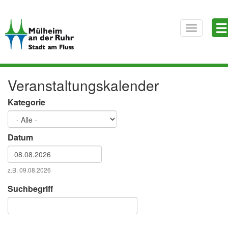
Direkt
☰
zum
Toggle
Inhalt
navigatio
Veranstaltungskalender
Kategorie
Datum
Datum
z.B. 09.08.2026
Datum
Suchbegriff