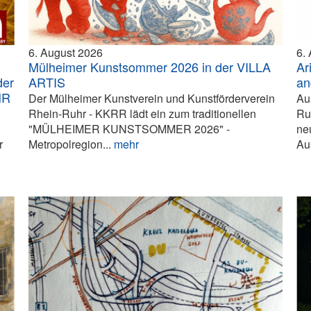
6. August 2026
6.
Mülheimer Kunstsommer 2026 in der VILLA
Ar
der
ARTIS
an
HR
Der Mülheimer Kunstverein und Kunstförderverein
Au
Rhein-Ruhr - KKRR lädt ein zum traditionellen
Ru
"MÜLHEIMER KUNSTSOMMER 2026" -
ne
r
Metropolregion...
mehr
Aus