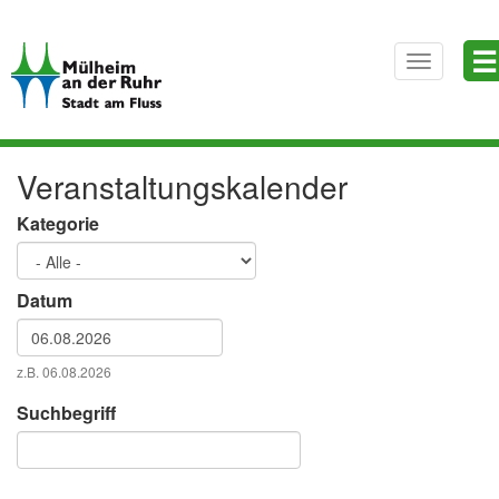
Direkt
☰
zum
Toggle
Inhalt
navigatio
Veranstaltungskalender
Kategorie
Datum
Datum
z.B. 06.08.2026
Datum
Suchbegriff