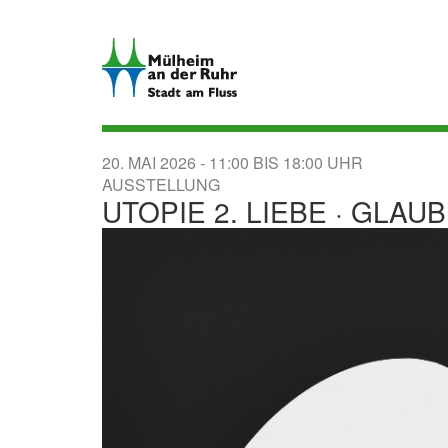
Direkt
zum
Inhalt
20. MAI 2026
11:00
BIS
18:00
AUSSTELLUNG
UTOPIE 2. LIEBE · GLA