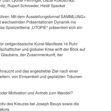
 Dalí, Lyonel Feininger, Oscar Kokoschka,
itz, Rupert Schroeder, Heidi Specker
pektiven. Mit dem Ausstellungsformat SAMMLUNG+
it wechselnden Präsentationen Dynamik ins
as Spielzeittema „UTOPIE" präsentiert sich ein
für zeitgenössische Kunst Manifesta 16 Ruhr
chaftlicher und globaler Krise wirft der Blick auf
es Glaubens, der Zusammenkunft, der
hnsucht und das angestrebte Ziel nach einer
heitern, von Einsamkeit und geplatzten Träumen
E oder Motivation und Antrieb zum Wandel?
otiv des Kreuzes bei Joseph Beuys sowie die
skurs.