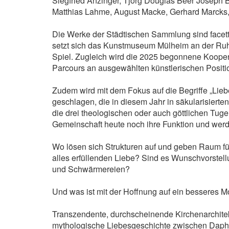
Siegfried Anzinger, Tjorg Douglas Beer Joseph 
Matthias Lahme, August Macke, Gerhard Marcks, 
Die Werke der Städtischen Sammlung sind facet
setzt sich das Kunstmuseum Mülheim an der Ruh
Spiel. Zugleich wird die 2025 begonnene Koopera
Parcours an ausgewählten künstlerischen Positi
Zudem wird mit dem Fokus auf die Begriffe „Lieb
geschlagen, die in diesem Jahr in säkularisierten 
die drei theologischen oder auch göttlichen Tug
Gemeinschaft heute noch ihre Funktion und we
Wo lösen sich Strukturen auf und geben Raum fü
alles erfüllenden Liebe? Sind es Wunschvorstell
und Schwärmereien?
Und was ist mit der Hoffnung auf ein besseres M
Transzendente, durchscheinende Kirchenarchitek
mythologische Liebesgeschichte zwischen Daphn