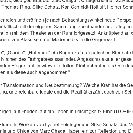
Beuys, Georges Braque. Marc Chagall. Chargesheimer, Salvador
Thomas Ring. Silke Schatz, Karl Schmidt-Rottluff, Heiner Schm
tenreich und eröffnen je nach Betrachtungswinkel neue Pers
r kritisch mit der eigenen Sammlung auseinander und bringt m
tion mit dem Theater an der Ruhr fortgesetzt. Anknüpfend an d
onen, von Klassikern der Moderne bis in die Gegenwart.
e", „Glaube", „Hoffnung" ein Bogen zur europäischen Biennale 
Kirchen des Ruhrgebiets stattfindet. Angesichts aktueller gesells
enden Fragen auf: In wieweit erfüllen Kirchenbauten als Orte d
rden als diese auch angenommen?
r Transformation und Neubestimmung? Welche Kraft hat die Se
ung, unerreichbare Ideale und die Realität erzählt doch von Sc
orgen, auf Frieden, auf ein Leben in Leichtigkeit? Eine UTOPI
turen in Werken von Lyonel Feininger und Silke Schatz, das M
is und Chloé von Marc Chagall laden ein zur Reflexion und Di