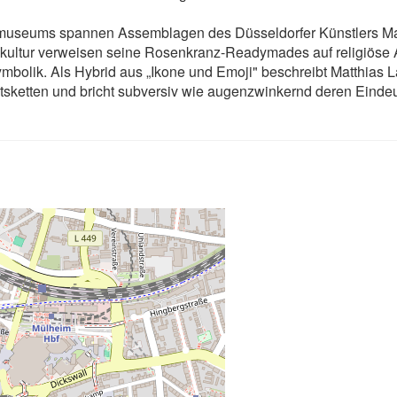
useums spannen Assemblagen des Düsseldorfer Künstlers Mat
kultur verweisen seine Rosenkranz-Readymades auf religiöse At
mbolik. Als Hybrid aus „Ikone und Emoji" beschreibt Matthias
sketten und bricht subversiv wie augenzwinkernd deren Eindeut