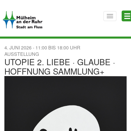
Direkt
☰
zum
Toggle
Inhalt
navigatio
4. JUNI 2026
11:00
BIS
18:00
AUSSTELLUNG
UTOPIE 2. LIEBE · GLAUBE ·
HOFFNUNG SAMMLUNG+