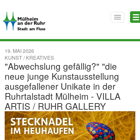
Direkt
☰
zum
Toggle
Inhalt
navigatio
19. MAI 2026
KUNST / KREATIVES
"Abwechslung gefällig?" "die
neue junge Kunstausstellung
ausgefallener Unikate in der
Ruhrtalstadt Mülheim - VILLA
ARTIS / RUHR GALLERY