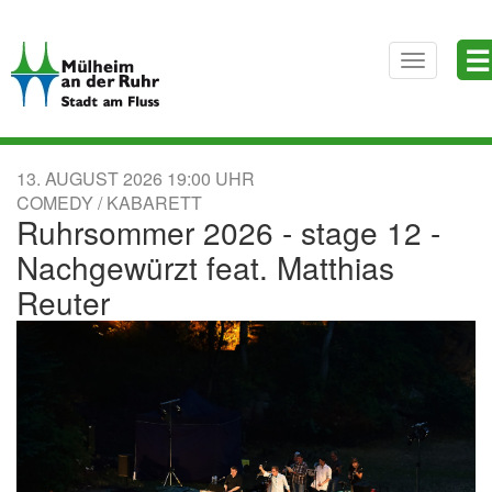
Direkt
☰
zum
Toggle
Inhalt
navigatio
13. AUGUST 2026
19:00
COMEDY / KABARETT
Ruhrsommer 2026 - stage 12 -
Nachgewürzt feat. Matthias
Reuter