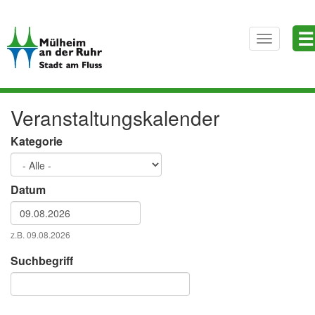
Direkt
☰
zum
Toggle
Inhalt
navigatio
Veranstaltungskalender
Kategorie
Datum
Datum
z.B. 09.08.2026
Datum
Suchbegriff