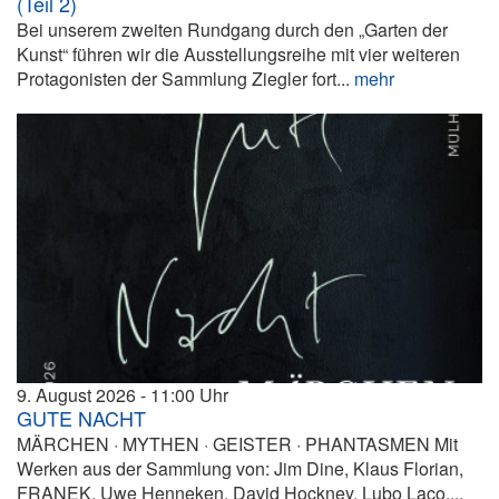
(Teil 2)
Bei unserem zweiten Rundgang durch den „Garten der
Kunst“ führen wir die Ausstellungsreihe mit vier weiteren
Protagonisten der Sammlung Ziegler fort...
mehr
9. August 2026
11:00
GUTE NACHT
MÄRCHEN · MYTHEN · GEISTER · PHANTASMEN Mit
Werken aus der Sammlung von: Jim Dine, Klaus Florian,
FRANEK, Uwe Henneken, David Hockney, Lubo Laco,...