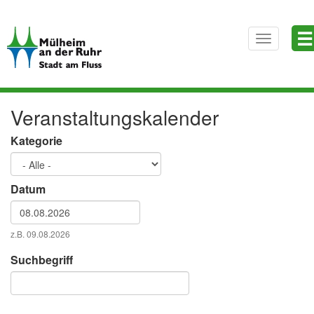
Direkt
☰
zum
Toggle
Inhalt
navigatio
Veranstaltungskalender
Kategorie
Datum
Datum
z.B. 09.08.2026
Datum
Suchbegriff