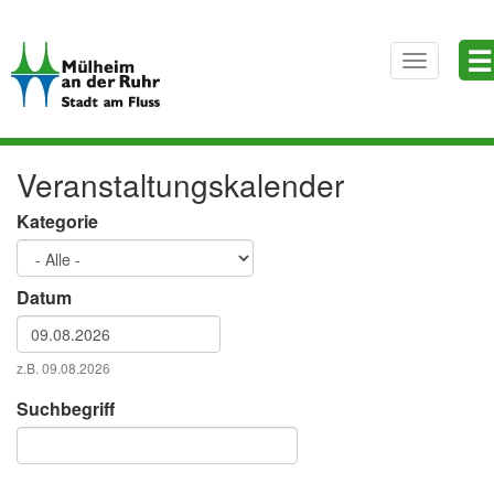
Direkt
☰
zum
Toggle
Inhalt
navigatio
Veranstaltungskalender
Kategorie
Datum
Datum
z.B. 09.08.2026
Datum
Suchbegriff