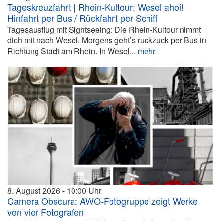
Tageskreuzfahrt | Rhein-Kultour: Wesel ahoi!
Hinfahrt per Bus / Rückfahrt per Schiff
Tagesausflug mit Sightseeing: Die Rhein-Kultour nimmt
dich mit nach Wesel. Morgens geht’s ruckzuck per Bus in
Richtung Stadt am Rhein. In Wesel...
mehr
8. August 2026
10:00
Camera Obscura: AWO-Fotogruppe zeigt Werke
von vier Fotografen