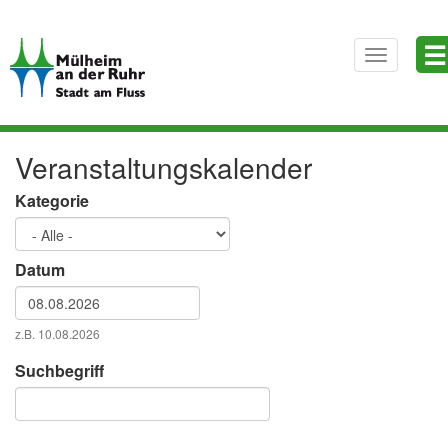
Direkt
☰
zum
Toggle
Inhalt
navigatio
Veranstaltungskalender
Kategorie
Datum
Datum
z.B. 10.08.2026
Datum
Suchbegriff