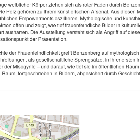
tage weiblicher Körper ziehen sich als roter Faden durch Ben
Pelz gehören zu ihrem künstlerischen Arsenal. Aus diesen Mot
iblichen Empowerments oszillieren. Mythologische und kunsthist
tion offen und zeigt, wie tief frauenfeindliche Bilder in kulture
 ausharren. Die Ausstellung versteht sich als Angriff auf diese
sationspunkt der Präsentation.
chte der Frauenfeindlichkeit greift Benzenberg auf mythologisc
chreibungen, als gesellschaftliche Sprengsätze. In ihrer ersten in
r der Misogynie – und darauf, wie tief sie im öffentlichen Raum
hen Raum, fortgeschrieben in Bildern, abgesichert durch Geschich