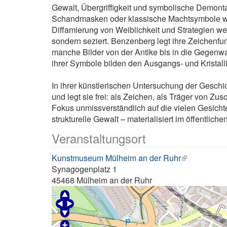
Gewalt, Übergriffigkeit und symbolische Demon
Schandmasken oder klassische Machtsymbole wie 
Diffamierung von Weiblichkeit und Strategien we
sondern seziert. Benzenberg legt ihre Zeichenfunk
manche Bilder von der Antike bis in die Gegenwart
ihrer Symbole bilden den Ausgangs- und Kristalli
In ihrer künstlerischen Untersuchung der Geschi
und legt sie frei: als Zeichen, als Träger von Zus
Fokus unmissverständlich auf die vielen Gesichte
strukturelle Gewalt – materialisiert im öffentlic
Veranstaltungsort
Kunstmuseum Mülheim an der Ruhr
Synagogenplatz 1
45468
Mülheim an der Ruhr