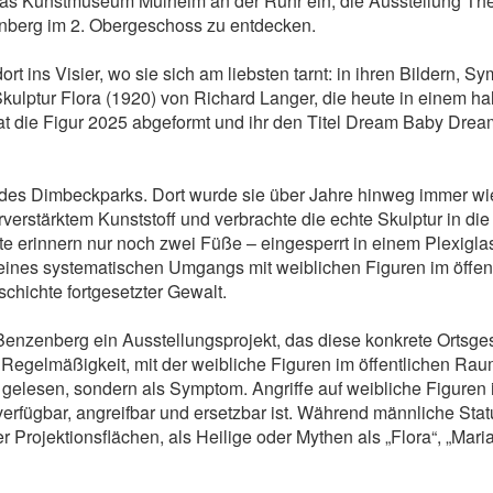
das Kunstmuseum Mülheim an der Ruhr ein, die Ausstellung The
nberg im 2. Obergeschoss zu entdecken.
ns Visier, wo sie sich am liebsten tarnt: in ihren Bildern, Sy
kulptur Flora (1920) von Richard Langer, die heute in einem h
t die Figur 2025 abgeformt und ihr den Titel Dream Baby Dream
des Dimbeckparks. Dort wurde sie über Jahre hinweg immer wiede
verstärktem Kunststoff und verbrachte die echte Skulptur in die
e erinnern nur noch zwei Füße – eingesperrt in einem Plexiglas
eines systematischen Umgangs mit weiblichen Figuren im öffent
schichte fortgesetzter Gewalt.
enberg ein Ausstellungsprojekt, das diese konkrete Ortsgesch
Regelmäßigkeit, mit der weibliche Figuren im öffentlichen Raum
ll gelesen, sondern als Symptom. Angriffe auf weibliche Figuren
erfügbar, angreifbar und ersetzbar ist. Während männliche Statu
Projektionsflächen, als Heilige oder Mythen als „Flora“, „Maria“