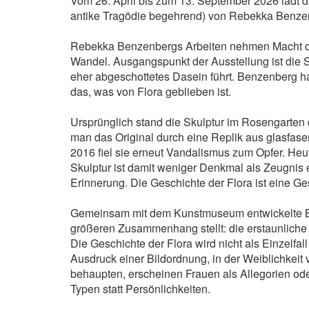
Vom 26. April bis zum 13. September 2026 lädt 
antike Tragödie begehrend) von Rebekka Benze
Rebekka Benzenbergs Arbeiten nehmen Macht dort i
Wandel. Ausgangspunkt der Ausstellung ist die S
eher abgeschottetes Dasein führt. Benzenberg ha
das, was von Flora geblieben ist.
Ursprünglich stand die Skulptur im Rosengarten 
man das Original durch eine Replik aus glasfaser
2016 fiel sie erneut Vandalismus zum Opfer. Heut
Skulptur ist damit weniger Denkmal als Zeugnis 
Erinnerung. Die Geschichte der Flora ist eine Ge
Gemeinsam mit dem Kunstmuseum entwickelte Benz
größeren Zusammenhang stellt: die erstaunliche 
Die Geschichte der Flora wird nicht als Einzelfa
Ausdruck einer Bildordnung, in der Weiblichkeit v
behaupten, erscheinen Frauen als Allegorien oder 
Typen statt Persönlichkeiten.