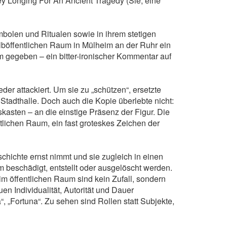
y Longing For An Ancient Tragedy (Sie, eine
mbolen und Ritualen sowie in ihrem stetigen
alböffentlichen Raum in Mülheim an der Ruhr ein
 gegeben – ein bitter-ironischer Kommentar auf
r attackiert. Um sie zu „schützen“, ersetzte
 Stadthalle. Doch auch die Kopie überlebte nicht:
kasten – an die einstige Präsenz der Figur. Die
lichen Raum, ein fast groteskes Zeichen der
ichte ernst nimmt und sie zugleich in einen
 beschädigt, entstellt oder ausgelöscht werden.
 im öffentlichen Raum sind kein Zufall, sondern
en Individualität, Autorität und Dauer
, „Fortuna“. Zu sehen sind Rollen statt Subjekte,