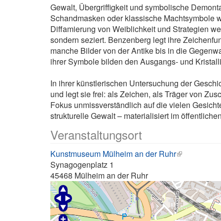
Gewalt, Übergriffigkeit und symbolische Demon
Schandmasken oder klassische Machtsymbole wie 
Diffamierung von Weiblichkeit und Strategien we
sondern seziert. Benzenberg legt ihre Zeichenfunk
manche Bilder von der Antike bis in die Gegenwart
ihrer Symbole bilden den Ausgangs- und Kristalli
In ihrer künstlerischen Untersuchung der Geschi
und legt sie frei: als Zeichen, als Träger von Zus
Fokus unmissverständlich auf die vielen Gesichte
strukturelle Gewalt – materialisiert im öffentlic
Veranstaltungsort
Kunstmuseum Mülheim an der Ruhr
Synagogenplatz 1
45468
Mülheim an der Ruhr