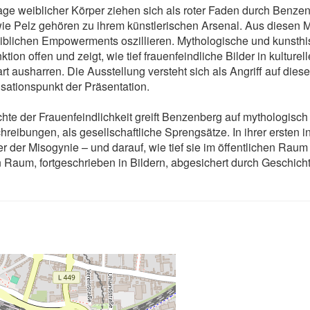
tage weiblicher Körper ziehen sich als roter Faden durch Ben
Pelz gehören zu ihrem künstlerischen Arsenal. Aus diesen Mot
iblichen Empowerments oszillieren. Mythologische und kunsthist
tion offen und zeigt, wie tief frauenfeindliche Bilder in kulture
 ausharren. Die Ausstellung versteht sich als Angriff auf diese
sationspunkt der Präsentation.
chte der Frauenfeindlichkeit greift Benzenberg auf mythologisc
chreibungen, als gesellschaftliche Sprengsätze. In ihrer ersten in
r der Misogynie – und darauf, wie tief sie im öffentlichen Raum
hen Raum, fortgeschrieben in Bildern, abgesichert durch Geschich