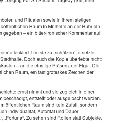
y Longing For An Ancient Tragedy (Sie, eine
mbolen und Ritualen sowie in ihrem stetigen
alböffentlichen Raum in Mülheim an der Ruhr ein
 gegeben – ein bitter-ironischer Kommentar auf
r attackiert. Um sie zu „schützen“, ersetzte
 Stadthalle. Doch auch die Kopie überlebte nicht:
kasten – an die einstige Präsenz der Figur. Die
lichen Raum, ein fast groteskes Zeichen der
ichte ernst nimmt und sie zugleich in einen
 beschädigt, entstellt oder ausgelöscht werden.
 im öffentlichen Raum sind kein Zufall, sondern
en Individualität, Autorität und Dauer
, „Fortuna“. Zu sehen sind Rollen statt Subjekte,