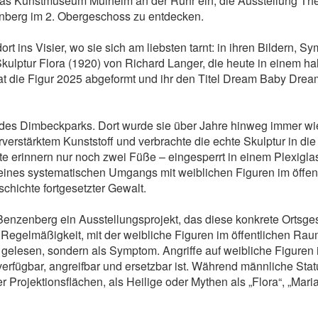
das Kunstmuseum Mülheim an der Ruhr ein, die Ausstellung The
nberg im 2. Obergeschoss zu entdecken.
ns Visier, wo sie sich am liebsten tarnt: in ihren Bildern, Sy
kulptur Flora (1920) von Richard Langer, die heute in einem h
t die Figur 2025 abgeformt und ihr den Titel Dream Baby Dream
des Dimbeckparks. Dort wurde sie über Jahre hinweg immer wiede
verstärktem Kunststoff und verbrachte die echte Skulptur in die
e erinnern nur noch zwei Füße – eingesperrt in einem Plexiglas
eines systematischen Umgangs mit weiblichen Figuren im öffent
schichte fortgesetzter Gewalt.
enberg ein Ausstellungsprojekt, das diese konkrete Ortsgesch
Regelmäßigkeit, mit der weibliche Figuren im öffentlichen Raum
ll gelesen, sondern als Symptom. Angriffe auf weibliche Figuren
erfügbar, angreifbar und ersetzbar ist. Während männliche Statu
Projektionsflächen, als Heilige oder Mythen als „Flora“, „Maria“