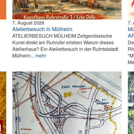
7. August 2026
7.
Atelierbesuch in Mülheim
Mü
A
ATELIERBESUCH MÜLHEIM Zeitgenössische
Kunst direkt am Ruhrufer erleben Warum dieses
De
Atelierhaus? Ein Atelierbesuch in der Ruhrtalstadt
Rh
Mülheim...
mehr
"M
Me