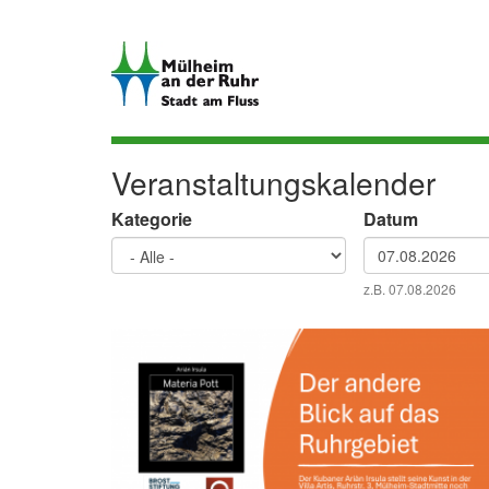
Direkt
zum
Inhalt
Veranstaltungskalender
Kategorie
Datum
Datum
z.B. 07.08.2026
Datum