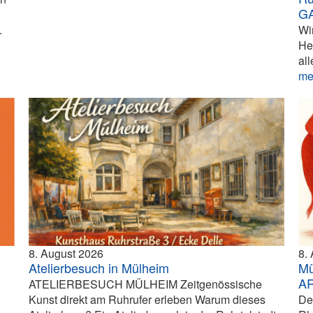
G
.
Wi
He
all
me
8. August 2026
8.
Atelierbesuch in Mülheim
Mü
A
ATELIERBESUCH MÜLHEIM Zeitgenössische
Kunst direkt am Ruhrufer erleben Warum dieses
De