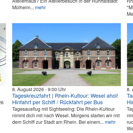
Atelierhaus? Ein Atelierbesuch in der Ruhrtalstadt
Rh
Mülheim...
mehr
"M
Me
8. August 2026
9:00
8.
Tageskreuzfahrt | Rhein-Kultour: Wesel ahoi!
Ta
Hinfahrt per Schiff / Rückfahrt per Bus
Hi
26
Tagesausflug mit Sightseeing: Die Rhein-Kultour
Ta
nimmt dich mit nach Wesel. Morgens starten wir mit
ni
dem Schiff zur Stadt am Rhein. Bei einem...
mehr
ru
We