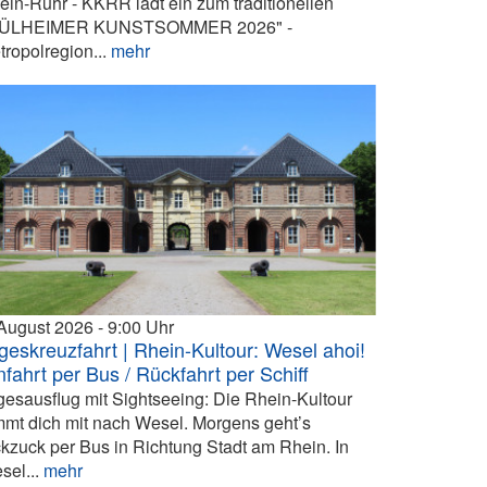
ein-Ruhr - KKRR lädt ein zum traditionellen
ÜLHEIMER KUNSTSOMMER 2026" -
tropolregion...
mehr
 August 2026
9:00
geskreuzfahrt | Rhein-Kultour: Wesel ahoi!
nfahrt per Bus / Rückfahrt per Schiff
gesausflug mit Sightseeing: Die Rhein-Kultour
mmt dich mit nach Wesel. Morgens geht’s
ckzuck per Bus in Richtung Stadt am Rhein. In
sel...
mehr