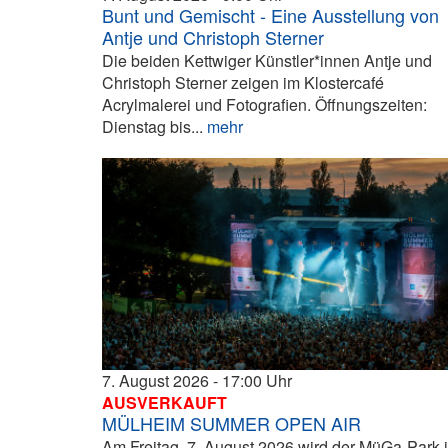
Bunt und Gemischt - Eine Ausstellung von
Antje und Christoph Sterner
Die beiden Kettwiger Künstler*innen Antje und
Christoph Sterner zeigen im Klostercafé
Acrylmalerei und Fotografien. Öffnungszeiten:
Dienstag bis...
mehr
7. August 2026
17:00
AUSVERKAUFT
MÜLHEIM SUMMER OPEN AIR
Am Freitag, 7. August 2026 wird der MüGa-Park 