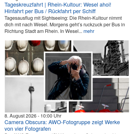
Tageskreuzfahrt | Rhein-Kultour: Wesel ahoi!
Hinfahrt per Bus / Rückfahrt per Schiff
Tagesausflug mit Sightseeing: Die Rhein-Kultour nimmt
dich mit nach Wesel. Morgens geht’s ruckzuck per Bus in
Richtung Stadt am Rhein. In Wesel...
mehr
8. August 2026
10:00
Camera Obscura: AWO-Fotogruppe zeigt Werke
von vier Fotografen