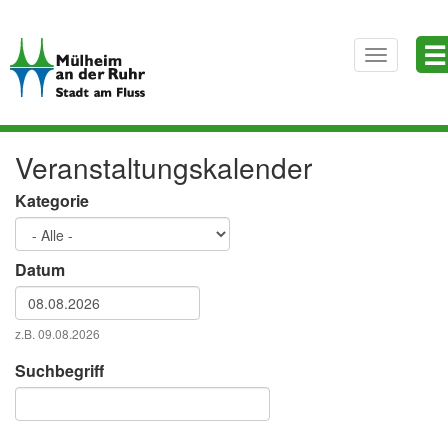
Direkt
☰
zum
Toggle
Inhalt
navigatio
Veranstaltungskalender
Kategorie
Datum
Datum
z.B. 09.08.2026
Datum
Suchbegriff