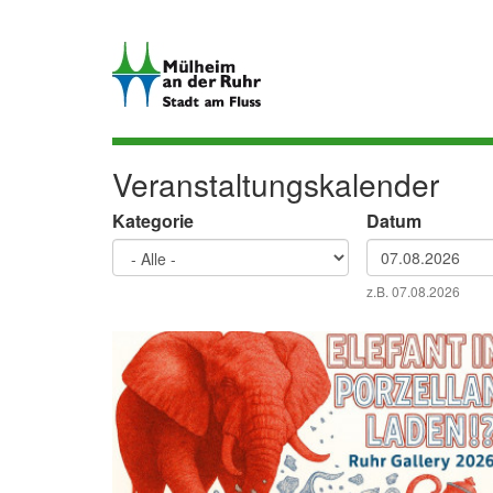
Direkt
zum
Inhalt
Veranstaltungskalender
Kategorie
Datum
Datum
z.B. 07.08.2026
Datum