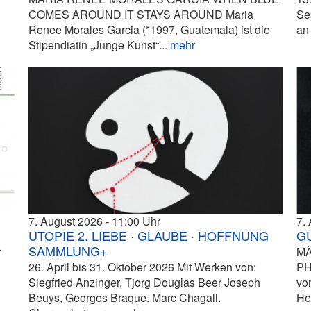
COMES AROUND IT STAYS AROUND Maria
Se
Renee Morales Garcia (*1997, Guatemala) ist die
an 
Stipendiatin „Junge Kunst“...
mehr
7. August 2026
11:00
7.
UTOPIE 2. LIEBE · GLAUBE · HOFFNUNG
G
SAMMLUNG+
r
MÄ
26. April bis 31. Oktober 2026 Mit Werken von:
PH
Siegfried Anzinger, Tjorg Douglas Beer Joseph
vo
Beuys, Georges Braque. Marc Chagall.
He