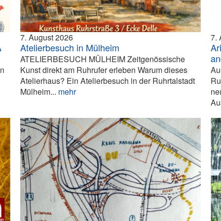
7. August 2026
7.
A
Atelierbesuch in Mülheim
Ar
an
ATELIERBESUCH MÜLHEIM Zeitgenössische
in
Kunst direkt am Ruhrufer erleben Warum dieses
Au
Atelierhaus? Ein Atelierbesuch in der Ruhrtalstadt
Ru
Mülheim...
mehr
ne
Aus