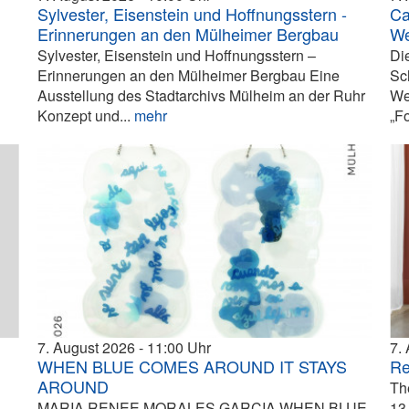
Sylvester, Eisenstein und Hoffnungsstern -
Ca
Erinnerungen an den Mülheimer Bergbau
We
Sylvester, Eisenstein und Hoffnungsstern –
Di
Erinnerungen an den Mülheimer Bergbau Eine
Sc
Ausstellung des Stadtarchivs Mülheim an der Ruhr
We
Konzept und...
mehr
„F
7. August 2026
11:00
7.
WHEN BLUE COMES AROUND IT STAYS
Re
AROUND
Th
MARIA RENEE MORALES GARCIA WHEN BLUE
13