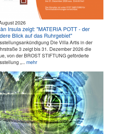
 August 2026
iàn Irsula zeigt: "MATERIA POTT - der
dere Blick auf das Ruhrgebiet"
sstellungsankündigung Die Villa Artis in der
hrstraße 3 zeigt bis 31. Dezember 2026 die
ue, von der BROST STIFTUNG geförderte
stellung „...
mehr