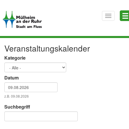
Direkt
☰
zum
Toggle
Inhalt
navigatio
Veranstaltungskalender
Kategorie
Datum
Datum
z.B. 09.08.2026
Datum
Suchbegriff