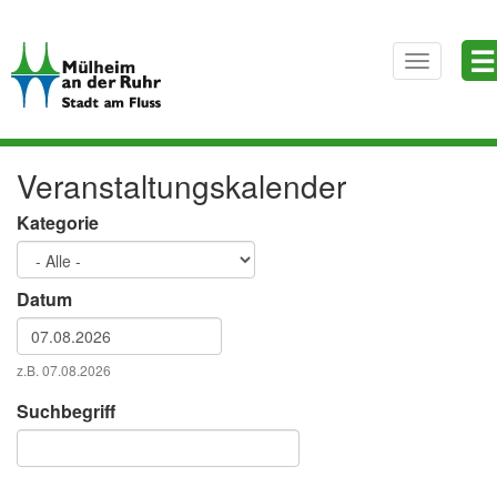
Direkt
☰
zum
Toggle
Inhalt
navigatio
Veranstaltungskalender
Kategorie
Datum
Datum
z.B. 07.08.2026
Datum
Suchbegriff