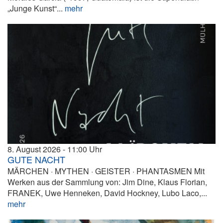
„Junge Kunst“...
mehr
8. August 2026
11:00
GUTE NACHT
MÄRCHEN · MYTHEN · GEISTER · PHANTASMEN Mit
Werken aus der Sammlung von: Jim Dine, Klaus Florian,
FRANEK, Uwe Henneken, David Hockney, Lubo Laco,...
mehr