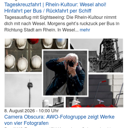
Tageskreuzfahrt | Rhein-Kultour: Wesel ahoi!
Hinfahrt per Bus / Rückfahrt per Schiff
Tagesausflug mit Sightseeing: Die Rhein-Kultour nimmt
dich mit nach Wesel. Morgens geht’s ruckzuck per Bus in
Richtung Stadt am Rhein. In Wesel...
mehr
8. August 2026
10:00
Camera Obscura: AWO-Fotogruppe zeigt Werke
von vier Fotografen