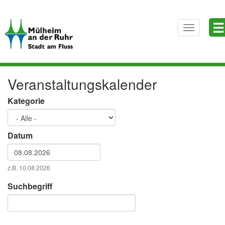
Direkt
☰
zum
Toggle
Inhalt
navigatio
Veranstaltungskalender
Kategorie
Datum
Datum
z.B. 10.08.2026
Datum
Suchbegriff