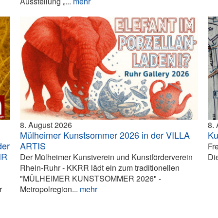
Ausstellung „...
mehr
8. August 2026
8.
Mülheimer Kunstsommer 2026 in der VILLA
Ku
der
ARTIS
Fr
HR
Der Mülheimer Kunstverein und Kunstförderverein
Die
Rhein-Ruhr - KKRR lädt ein zum traditionellen
"MÜLHEIMER KUNSTSOMMER 2026" -
r
Metropolregion...
mehr