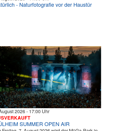
türlich - Naturfotografie vor der Haustür
 August 2026
17:00
USVERKAUFT
ÜLHEIM SUMMER OPEN AIR
 Freitag, 7. August 2026 wird der MüGa-Park in