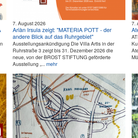
7. August 2026
7.
A
Ariàn Irsula zeigt: "MATERIA POTT - der
At
andere Blick auf das Ruhrgebiet"
AT
in
Ausstellungsankündigung Die Villa Artis in der
Ku
Ruhrstraße 3 zeigt bis 31. Dezember 2026 die
At
neue, von der BROST STIFTUNG geförderte
Mü
Ausstellung „...
mehr