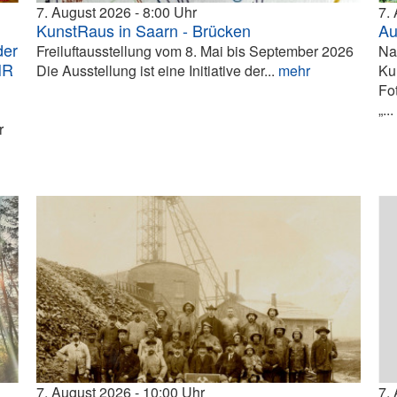
7. August 2026
8:00
7.
KunstRaus in Saarn - Brücken
Au
der
Freiluftausstellung vom 8. Mai bis September 2026
Na
HR
Die Ausstellung ist eine Initiative der...
mehr
Ku
Fo
„..
r
7. August 2026
10:00
7.