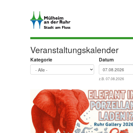
Direkt
zum
Inhalt
Veranstaltungskalender
Kategorie
Datum
Datum
z.B. 07.08.2026
Datum