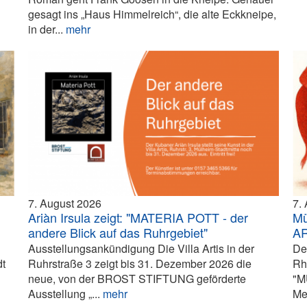
gesagt ins „Haus Himmelreich“, die alte Eckkneipe,
in der...
mehr
7. August 2026
7.
Ariàn Irsula zeigt: "MATERIA POTT - der
Mü
andere Blick auf das Ruhrgebiet"
A
Ausstellungsankündigung Die Villa Artis in der
De
dt
Ruhrstraße 3 zeigt bis 31. Dezember 2026 die
Rh
neue, von der BROST STIFTUNG geförderte
"M
Ausstellung „...
mehr
Me