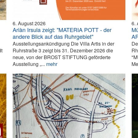
6. August 2026
6.
Ariàn Irsula zeigt: "MATERIA POTT - der
Mü
andere Blick auf das Ruhrgebiet"
A
Ausstellungsankündigung Die Villa Artis in der
De
dt
Ruhrstraße 3 zeigt bis 31. Dezember 2026 die
Rh
neue, von der BROST STIFTUNG geförderte
"M
Ausstellung „...
mehr
Me