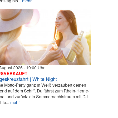
enstag bis...
mehr
 August 2026
19:00
USVERKAUFT
geskreuzfahrt | White Night
ne Motto-Party ganz in Weiß verzaubert deinen
end auf dem Schiff. Du fährst zum Rhein-Herne-
nal und zurück: ein Sommernachtstraum mit DJ
hle...
mehr