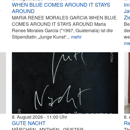
WHEN BLUE COMES AROUND IT STAYS
Im
AROUND
Ja
r
Zi
MARIA RENEE MORALES GARCIA WHEN BLUE
COMES AROUND IT STAYS AROUND Maria
Be
Renee Morales Garcia (*1997, Guatemala) ist die
de
Stipendiatin „Junge Kunst“...
mehr
we
me
8. August 2026
11:00
8.
GUTE NACHT
Re
MÄRCHEN · MYTHEN · GEISTER ·
Th