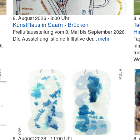
8. August 2026
8:00
8.
KunstRaus in Saarn - Brücken
Ta
Hi
Freiluftausstellung vom 8. Mai bis September 2026
Die Ausstellung ist eine Initiative der...
mehr
Ta
dt
ni
ru
We
8. August 2026
11:00
8.