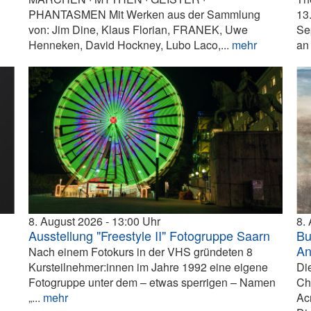
PHANTASMEN Mit Werken aus der Sammlung
13
von: Jim Dine, Klaus Florian, FRANEK, Uwe
Se
Henneken, David Hockney, Lubo Laco,...
mehr
an 
8. August 2026
13:00
8.
Ausstellung "Freestyle II" Fotogruppe Saarn
Bu
An
Nach einem Fotokurs in der VHS gründeten 8
Kursteilnehmer:innen im Jahre 1992 eine eigene
Di
Fotogruppe unter dem – etwas sperrigen – Namen
Ch
„...
mehr
Ac