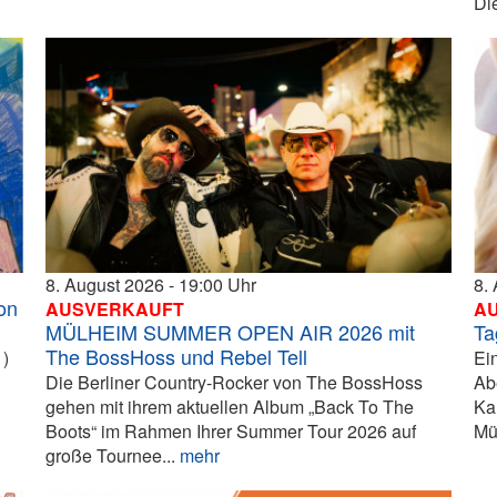
Di
8. August 2026
19:00
8.
on
AUSVERKAUFT
A
MÜLHEIM SUMMER OPEN AIR 2026 mit
Ta
The BossHoss und Rebel Tell
)
Ei
Die Berliner Country-Rocker von The BossHoss
Ab
gehen mit ihrem aktuellen Album „Back To The
Ka
Boots“ im Rahmen Ihrer Summer Tour 2026 auf
Mü
große Tournee...
mehr