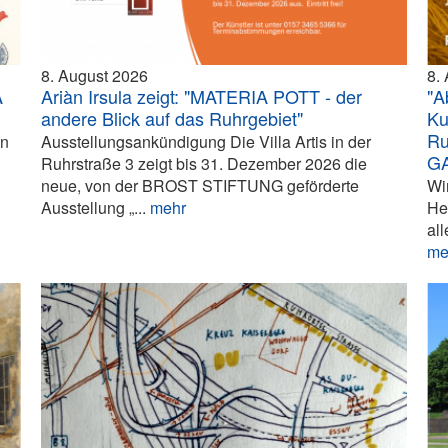
8. August 2026
8.
A
Ariàn Irsula zeigt: "MATERIA POTT - der
"A
andere Blick auf das Ruhrgebiet"
Ku
Ru
in
Ausstellungsankündigung Die Villa Artis in der
G
Ruhrstraße 3 zeigt bis 31. Dezember 2026 die
neue, von der BROST STIFTUNG geförderte
Wi
Ausstellung „...
mehr
He
all
me