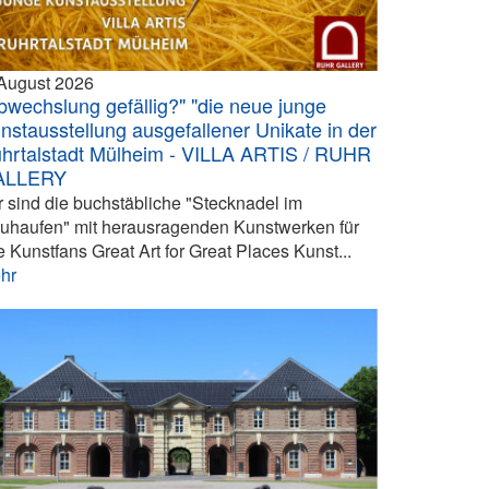
 August 2026
bwechslung gefällig?" "die neue junge
nstausstellung ausgefallener Unikate in der
hrtalstadt Mülheim - VILLA ARTIS / RUHR
ALLERY
r sind die buchstäbliche "Stecknadel im
uhaufen" mit herausragenden Kunstwerken für
e Kunstfans Great Art for Great Places Kunst...
hr