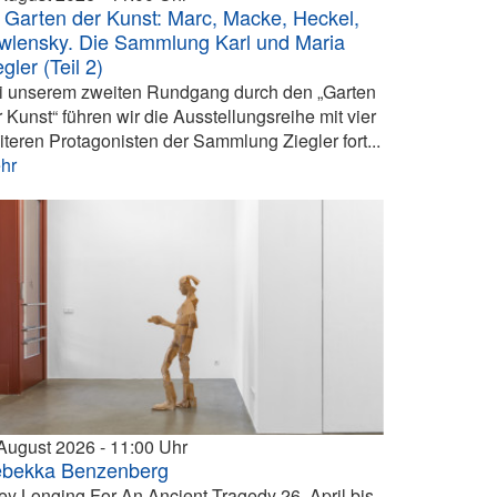
 Garten der Kunst: Marc, Macke, Heckel,
wlensky. Die Sammlung Karl und Maria
egler (Teil 2)
i unserem zweiten Rundgang durch den „Garten
r Kunst“ führen wir die Ausstellungsreihe mit vier
iteren Protagonisten der Sammlung Ziegler fort...
hr
 August 2026
11:00
bekka Benzenberg
ey Longing For An Ancient Tragedy 26. April bis