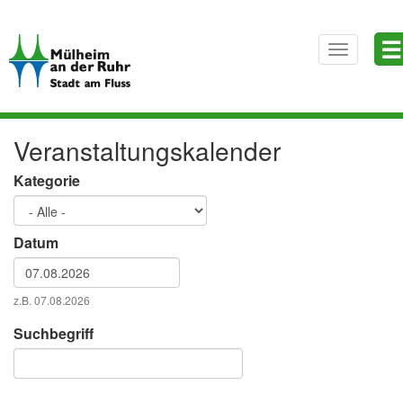
Direkt
☰
zum
Toggle
Inhalt
navigatio
Veranstaltungskalender
Kategorie
Datum
Datum
z.B. 07.08.2026
Datum
Suchbegriff