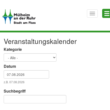
Direkt
☰
zum
Toggle
Inhalt
navigatio
Veranstaltungskalender
Kategorie
Datum
Datum
z.B. 07.08.2026
Datum
Suchbegriff