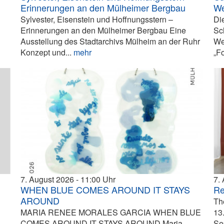
Erinnerungen an den Mülheimer Bergbau
We
Sylvester, Eisenstein und Hoffnungsstern –
Di
Erinnerungen an den Mülheimer Bergbau Eine
Sc
Ausstellung des Stadtarchivs Mülheim an der Ruhr
We
Konzept und...
mehr
„F
7. August 2026
11:00
7.
WHEN BLUE COMES AROUND IT STAYS
Re
AROUND
Th
MARIA RENEE MORALES GARCIA WHEN BLUE
13
COMES AROUND IT STAYS AROUND Maria
Se