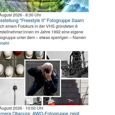
 August 2026
8:30
sstellung "Freestyle II" Fotogruppe Saarn
ch einem Fotokurs in der VHS gründeten 8
rsteilnehmer:innen im Jahre 1992 eine eigene
togruppe unter dem – etwas sperrigen – Namen
.
mehr
 August 2026
10:00
mera Obscura: AWO-Fotogruppe zeigt