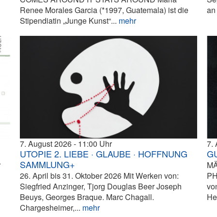
Renee Morales Garcia (*1997, Guatemala) ist die
an 
Stipendiatin „Junge Kunst“...
mehr
7. August 2026
11:00
7.
UTOPIE 2. LIEBE · GLAUBE · HOFFNUNG
G
SAMMLUNG+
r
MÄ
26. April bis 31. Oktober 2026 Mit Werken von:
PH
Siegfried Anzinger, Tjorg Douglas Beer Joseph
vo
Beuys, Georges Braque. Marc Chagall.
He
Chargesheimer,...
mehr