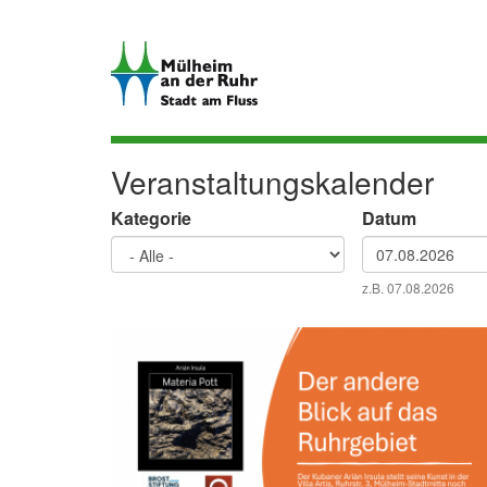
Direkt
zum
Inhalt
Veranstaltungskalender
Kategorie
Datum
Datum
z.B. 07.08.2026
Datum