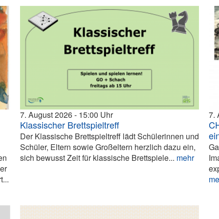
7. August 2026
15:00
7.
Klassischer Brettspieltreff
CH
ei
Der Klassische Brettspieltreff lädt Schülerinnen und
Schüler, Eltern sowie Großeltern herzlich dazu ein,
Ga
en
sich bewusst Zeit für klassische Brettspiele...
mehr
Im
ier
ex
...
me