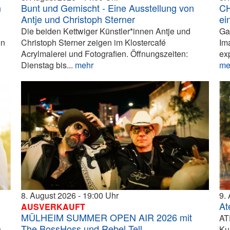
n
Bunt und Gemischt - Eine Ausstellung von
CH
Antje und Christoph Sterner
ei
Die beiden Kettwiger Künstler*innen Antje und
Ga
en
Christoph Sterner zeigen im Klostercafé
Im
Acrylmalerei und Fotografien. Öffnungszeiten:
ex
Dienstag bis...
mehr
me
8. August 2026
19:00
9.
At
AUSVERKAUFT
MÜLHEIM SUMMER OPEN AIR 2026 mit
AT
The BossHoss und Rebel Tell
n
Ku