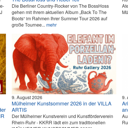
e-
Die Berliner Country-Rocker von The BossHoss
At
DJ
gehen mit ihrem aktuellen Album „Back To The
Mü
Boots“ im Rahmen Ihrer Summer Tour 2026 auf
große Tournee...
mehr
9. August 2026
9.
Mülheimer Kunstsommer 2026 in der VILLA
Ar
der
ARTIS
an
HR
Der Mülheimer Kunstverein und Kunstförderverein
Au
Rhein-Ruhr - KKRR lädt ein zum traditionellen
Ru