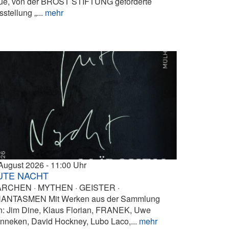
ue, von der BROST STIFTUNG geförderte
stellung „...
mehr
 August 2026
11:00
UTE NACHT
RCHEN · MYTHEN · GEISTER ·
ANTASMEN Mit Werken aus der Sammlung
n: Jim Dine, Klaus Florian, FRANEK, Uwe
nneken, David Hockney, Lubo Laco,...
mehr