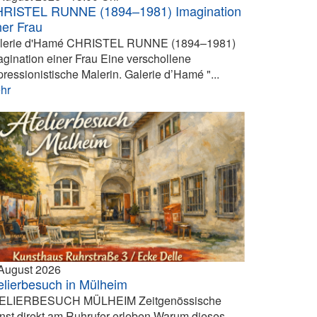
RISTEL RUNNE (1894–1981) Imagination
ner Frau
lerie d'Hamé CHRISTEL RUNNE (1894–1981)
agination einer Frau Eine verschollene
pressionistische Malerin. Galerie d’Hamé "...
hr
 August 2026
elierbesuch in Mülheim
ELIERBESUCH MÜLHEIM Zeitgenössische
nst direkt am Ruhrufer erleben Warum dieses