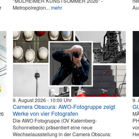
"MÜLHEIMER KUNSTSOMMER 2026" -
ne
r
Metropolregion...
mehr
Aus
9. August 2026
10:00
9.
Camera Obscura: AWO-Fotogruppe zeigt
G
Werke von vier Fotografen
26
MÄ
Die AWO Fotogruppe (OV Katernberg-
PH
Schonnebeck) präsentiert eine neue
vo
Wechselausstellung in der Camera Obscura:
He