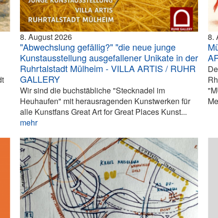
8. August 2026
8.
"Abwechslung gefällig?" "die neue junge
Mü
Kunstausstellung ausgefallener Unikate in der
A
Ruhrtalstadt Mülheim - VILLA ARTIS / RUHR
De
GALLERY
dt
Rh
Wir sind die buchstäbliche "Stecknadel im
"M
Heuhaufen" mit herausragenden Kunstwerken für
Me
alle Kunstfans Great Art for Great Places Kunst...
mehr