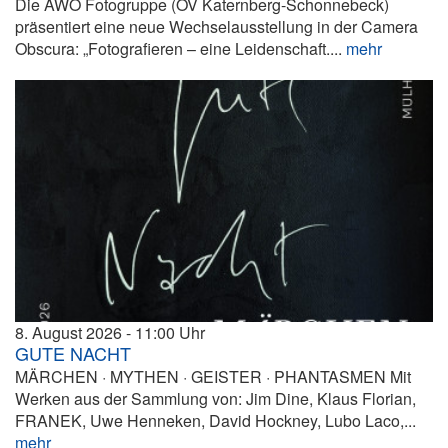
Die AWO Fotogruppe (OV Katernberg-Schonnebeck)
präsentiert eine neue Wechselausstellung in der Camera
Obscura: „Fotografieren – eine Leidenschaft....
mehr
8. August 2026
11:00
GUTE NACHT
MÄRCHEN · MYTHEN · GEISTER · PHANTASMEN Mit
Werken aus der Sammlung von: Jim Dine, Klaus Florian,
FRANEK, Uwe Henneken, David Hockney, Lubo Laco,...
mehr