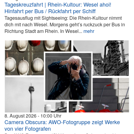
Tageskreuzfahrt | Rhein-Kultour: Wesel ahoi!
Hinfahrt per Bus / Rückfahrt per Schiff
Tagesausflug mit Sightseeing: Die Rhein-Kultour nimmt
dich mit nach Wesel. Morgens geht’s ruckzuck per Bus in
Richtung Stadt am Rhein. In Wesel...
mehr
8. August 2026
10:00
Camera Obscura: AWO-Fotogruppe zeigt Werke
von vier Fotografen