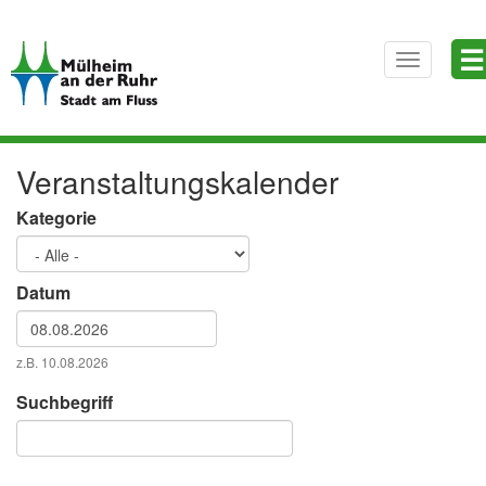
Direkt
☰
zum
Toggle
Inhalt
navigatio
Veranstaltungskalender
Kategorie
Datum
Datum
z.B. 10.08.2026
Datum
Suchbegriff