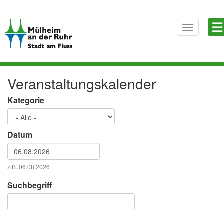
Direkt
☰
zum
Toggle
Inhalt
navigatio
Veranstaltungskalender
Kategorie
Datum
Datum
z.B. 06.08.2026
Datum
Suchbegriff