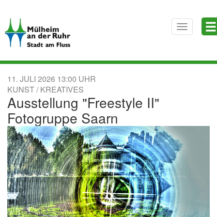
Direkt
☰
zum
Toggle
Inhalt
navigatio
11. JULI 2026
13:00
KUNST / KREATIVES
Ausstellung "Freestyle II"
Fotogruppe Saarn