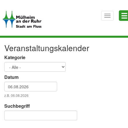
Direkt
☰
zum
Toggle
Inhalt
navigatio
Veranstaltungskalender
Kategorie
Datum
Datum
z.B. 06.08.2026
Datum
Suchbegriff