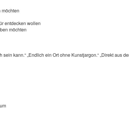
en möchten
ür entdecken wollen
leben möchten
 sein kann.“ „Endlich ein Ort ohne Kunstjargon.“ „Direkt aus dem 
aum