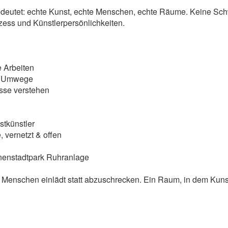
bedeutet: echte Kunst, echte Menschen, echte Räume. Keine Sch
zess und Künstlerpersönlichkeiten.
e Arbeiten
ne Umwege
sse verstehen
tkünstler
 vernetzt & offen
 Innenstadtpark Ruhranlage
r Menschen einlädt statt abzuschrecken. Ein Raum, in dem Kunst 