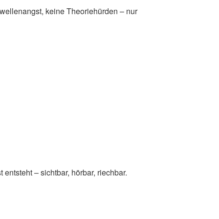
wellenangst, keine Theoriehürden – nur
entsteht – sichtbar, hörbar, riechbar.